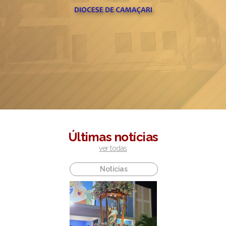
Juventudes reúne
lideranças da Diocese
de Camaçari para um
dia de formação e
espiritualidade
leia mais
Últimas notícias
ver todas
Notícias