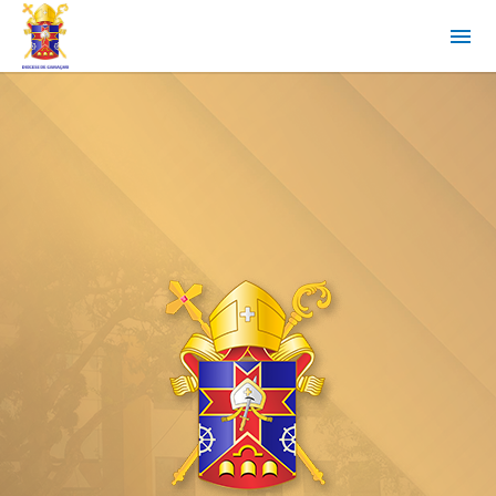
05.08.2026
Paróquia Nossa
Senhora da Boa
Viagem celebra 45
anos de criação com
festa da padroeira
em Dias d'Ávila
leia mais
03.08.2026
Fórum das