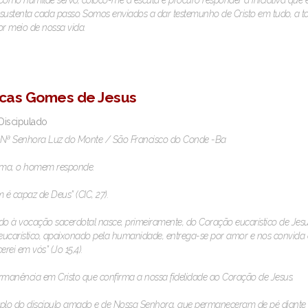
Como humilde servo, coloco-me à escuta e procuro responder à iniciativa que
sustenta cada passo. Somos enviados a dar testemunho de Cristo em tudo, a t
 meio de nossa vida.
cas Gomes de Jesus
 Discipulado
 Nª Senhora Luz do Monte / São Francisco do Conde -Ba
ma, o homem responde.
é capaz de Deus” (CIC, 27).
 à vocação sacerdotal nasce, primeiramente, do Coração eucarístico de Jes
ucarístico, apaixonado pela humanidade, entrega-se por amor e nos convida 
rei em vós” (Jo 15,4).
rmanência em Cristo que confirma a nossa fidelidade ao Coração de Jesus.
plo do discípulo amado e de Nossa Senhora, que permaneceram de pé diante 