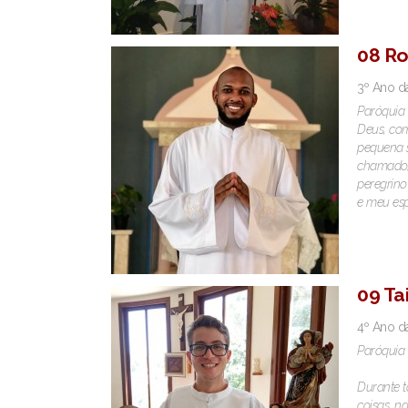
08 Ro
3º Ano d
Paróquia 
Deus, com
pequena s
chamado, 
peregrino
e meu esp
09 Ta
4º Ano d
Paróquia 
Durante t
coisas, n