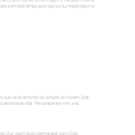
 é de Cristo, e não de homem algum. É Ele quem chama,
odos e em todo tempo, para que sua luz resplandeça no
us, que vai ao encontro do coração do homem. Esse
a permanecer n’Ele: “Permanecei em mim, e eu
da Cruz, assim busco permanecer com Cristo,