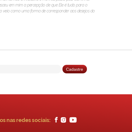
cresceu em mim a percepção de que Ele é tudo para o
o veio como uma forma de corresponder aos desejos do
os nas redes sociais: