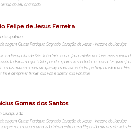
ndendo ao seu chamado.
io Felipe de Jesus Ferreira
o discipulado
de origem: Quase Paróquia Sagrado Coração de Jesus - Nazaré do Jacuípe
to no Evangelho de São João "não busco fazer minha vontade, mas a vontade
ericórdia. Exprimo que "Dele, por ele e para ele são todas as coisas." E quero
nho mais nada em meu ser que seja meu somente. Eu pertenço a Ele e por Ele 
r fiel e sempre entender sua voz e aceitar sua vontade.
nícius Gomes dos Santos
o discipulado
de origem: Quase Paróquia Sagrado Coração de Jesus - Nazaré do Jacuípe
sempre me moveu a uma vida inteira entregue a Ele, então através da vida de