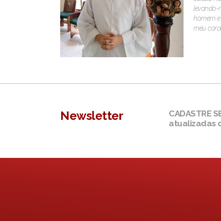
levando-m
homem e d
meu coraç
Newsletter
CADASTRE SEU
atualizadas 