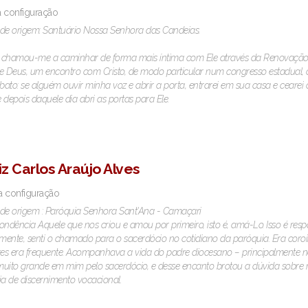
a configuração
de origem: Santuário Nossa Senhora das Candeias.
chamou-me a caminhar de forma mais íntima com Ele através da Renovação C
e Deus, um encontro com Cristo, de modo particular num congresso estadual, on
 bato: se alguém ouvir minha voz e abrir a porta, entrarei em sua casa e ceare
 depois daquele dia abri as portas para Ele.
iz Carlos Araújo Alves
a configuração
de origem : Paróquia Senhora Sant'Ana - Camaçari
ondência Aquele que nos criou e amou por primeiro, isto é, amá-Lo. Isso é re
rmente, senti o chamado para o sacerdócio no cotidiano da paróquia. Era coro
s era frequente. Acompanhava a vida do padre diocesano – principalmente no
uito grande em mim pelo sacerdócio, e desse encanto brotou a dúvida sobre
ia de discernimento vocacional.