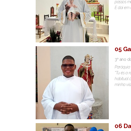
passos ma
E daí em 
05 Gab
3º ano d
Paróquia 
"Tu és a 
habitual 
minha vid
06 Da