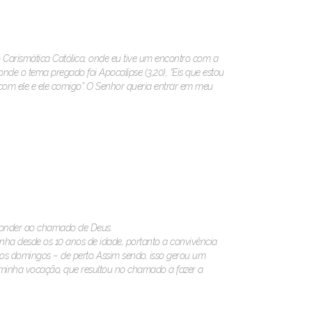
arismática Católica, onde eu tive um encontro com a
de o tema pregado foi Apocalipse (3;20), “Eis que estou
i com ele e ele comigo”. O Senhor queria entrar em meu
sponder ao chamado de Deus.
inha desde os 10 anos de idade, portanto a convivência
s domingos – de perto. Assim sendo, isso gerou um
 minha vocação, que resultou no chamado a fazer a