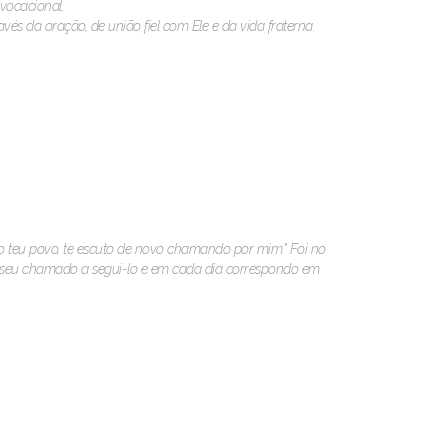
vocacional.
és da oração, de união fiel com Ele e da vida fraterna.
do teu povo, te escuto de novo chamando por mim." Foi no
 o seu chamado a segui-lo e em cada dia correspondo em