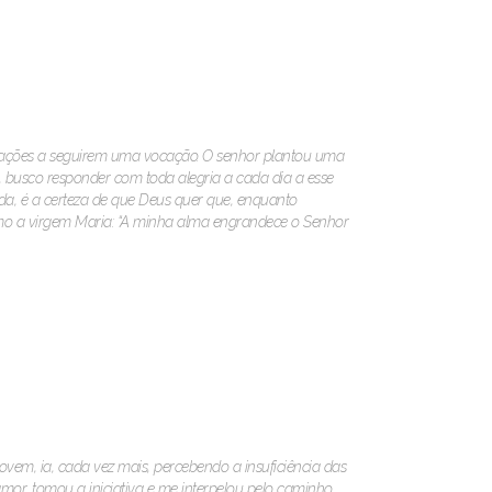
corações a seguirem uma vocação. O senhor plantou uma
busco responder com toda alegria a cada dia a esse
a, é a certeza de que Deus quer que, enquanto
 como a virgem Maria: “A minha alma engrandece o Senhor
vem, ia, cada vez mais, percebendo a insuficiência das
or, tomou a iniciativa e me interpelou pelo caminho,