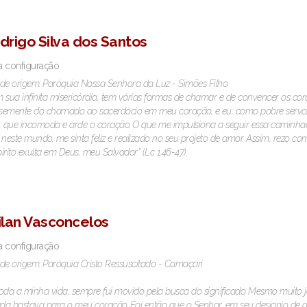
drigo Silva dos Santos
a configuração
de origem: Paróquia Nossa Senhora da Luz - Simões Filho
 sua infinita misericórdia, tem várias formas de chamar e de convencer os 
emente do chamado ao sacerdócio em meu coração, e eu, como pobre servo, 
que incomoda e arde o coração. O que me impulsiona a seguir essa caminhad
 neste mundo, me sinta feliz e realizado no seu projeto de amor. Assim, rezo
írito exulta em Deus, meu Salvador” (Lc 1,46-47).
ilan Vasconcelos
a configuração
de origem: Paróquia Cristo Ressuscitado - Camaçari
oda a minha vida, sempre fui movido pela busca do significado. Mesmo muito jo
ada bastava para o meu coração. Foi então que o Senhor, em seu desígnio de am