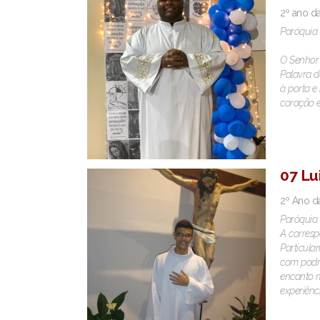
2º ano d
Paróquia 
O Senhor 
Palavra d
à porta e
coração e
07 Lu
2º Ano d
Paróquia 
A corresp
Particula
com padre
encanto m
experiênc