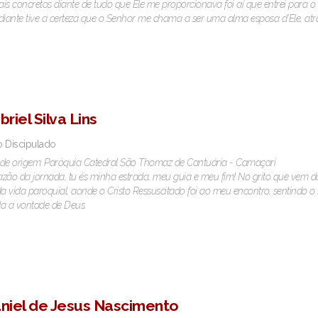
is concretos diante de tudo que Ele me proporcionava foi aí que entrei para o 
diante tive a certeza que o Senhor me chama a ser uma alma esposa d'Ele, atrav
riel Silva Lins
o Discipulado
de origem: Paróquia Catedral São Thomaz de Cantuária - Camaçari
razão da jornada, tu és minha estrada, meu guia e meu fim! No grito que vem 
da vida paroquial, aonde o Cristo Ressuscitado foi ao meu encontro, sentindo
a a vontade de Deus.
niel de Jesus Nascimento