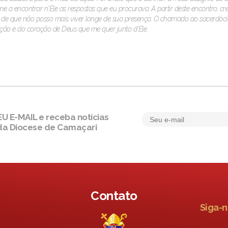
e a encontrar n'Ele as respostas que eu procurava. A partir deste encontro, 
e que não posso mais viver longe de sua presença. O chamado ao sacerdóci
ão e do coração de Deus que me quer junto d'Ele.
 E-MAIL e receba notícias
da Diocese de Camaçari
Contato
Siga-n