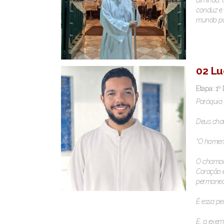
diminua. 
conduz e 
mundo por
02 Lu
Etapa: 1º
Paróquia
Deus cha
“O homem 
O chamado
Coração e
permanece
É essa pe
E, a exem