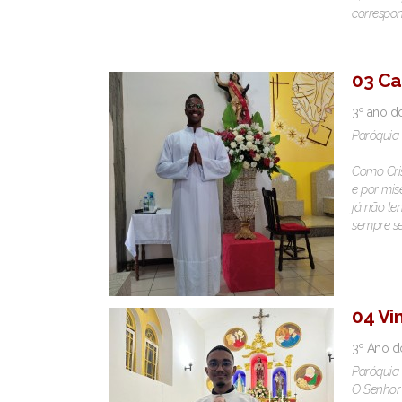
correspo
03 Ca
3º ano d
Paróquia 
Como Cris
e por mis
já não te
sempre se
04 Vi
3º Ano d
Paróquia 
O Senhor 