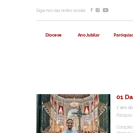
Siga-nos nas redes sociais:
Diocese
Ano Jubilar
Paróquia
01 Da
1° ano do
Paróquia 
Corações 