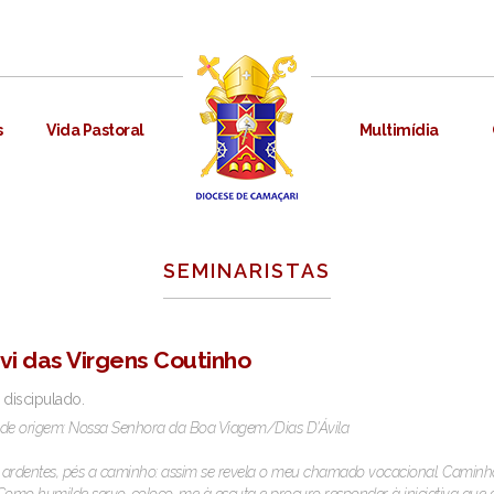
s
Vida Pastoral
Multimídia
SEMINARISTAS
vi das Virgens Coutinho
 discipulado.
de origem: Nossa Senhora da Boa Viagem/Dias D'Ávila
ardentes, pés a caminho: assim se revela o meu chamado vocacional. Caminho 