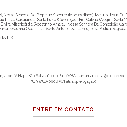
); Nossa Senhora Do Perpétuo Socorro (Montevidinho); Menino Jesus De Pr
); São Lucas (Jacarandá); Santa Luzia (Conceição); Frei Galvão (Alegre); Santa
; Divina Misericórdia (Agostinho Amaral); Nossa Senhora Da Conceição (Ja
ta Teresinha (Pedrinhas); Santo Antônio; Santa Inês, Rosa Mística, Sagrada 
 Matriz)
n, Urbis IV Etapa São Sebastião do Passé/BA | santamarcelina@diocesede
71 9 8716-0906 (Whats app e ligação)
ENTRE EM CONTATO