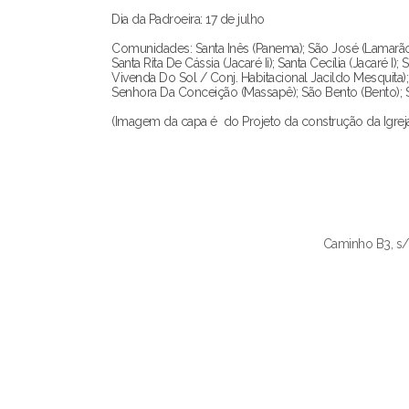
Dia da Padroeira: 17 de julho
Comunidades: Santa Inês (Panema); São José (Lamarão
Santa Rita De Cássia (Jacaré Ii); Santa Cecília (Jacaré I
Vivenda Do Sol / Conj. Habitacional Jacildo Mesquita)
Senhora Da Conceição (Massapê); São Bento (Bento); San
(Imagem da capa é do Projeto da construção da Igreja
Caminho B3, s/