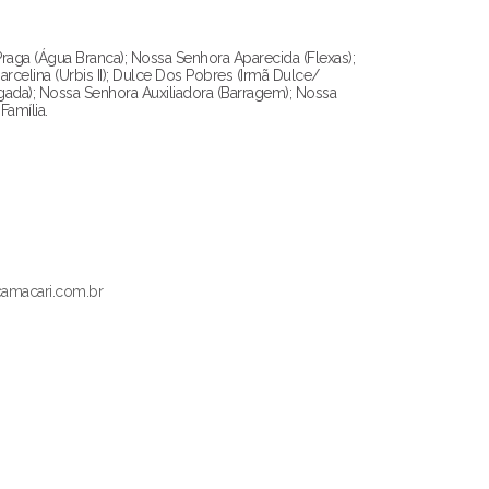
aga (Água Branca); Nossa Senhora Aparecida (Flexas);
 Marcelina (Urbis II); Dulce Dos Pobres (Irmã Dulce/
ngada); Nossa Senhora Auxiliadora (Barragem); Nossa
Família.
camacari.com.br