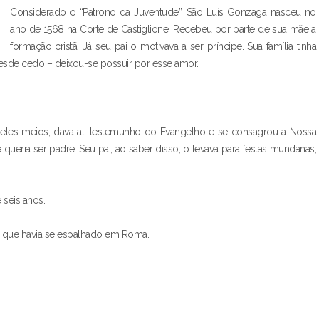
Considerado o “Patrono da Juventude”, São Luís Gonzaga nasceu no
ano de 1568 na Corte de Castiglione. Recebeu por parte de sua mãe a
formação cristã. Já seu pai o motivava a ser príncipe. Sua família tinha
esde cedo – deixou-se possuir por esse amor.
eles meios, dava ali testemunho do Evangelho e se consagrou a Nossa
 queria ser padre. Seu pai, ao saber disso, o levava para festas mundanas,
 seis anos.
e que havia se espalhado em Roma.