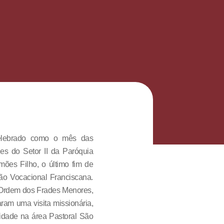
celebrado como o mês das
es do Setor II da Paróquia
ões Filho, o último fim de
ão Vocacional Franciscana.
a Ordem dos Frades Menores,
ram uma visita missionária,
lidade na área Pastoral São