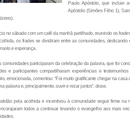
Paulo Apóstolo, que incluie
Apóstolo (Simões Filho 1), Sa
zeiro).
nício no sábado com um café da manhã partilhado, reunindo os frad
lhida, os frades se dividiram entre as comunidades, dedicando o
onsolo e esperança.
s comunidades participaram da celebração da palavra, que foi con
ades e participantes compartilharam experiências e testemunhos
o, emocionada, comentou: “Foi muito gratificante chegar na casa
ma palavra e, principalmente, ouvir e rezar juntos”, disse.
atidão pela acolhida e incentivou à comunidade seguir firme na
encorajaram todos a continuar levando o evangelho aos mais nec
idades.