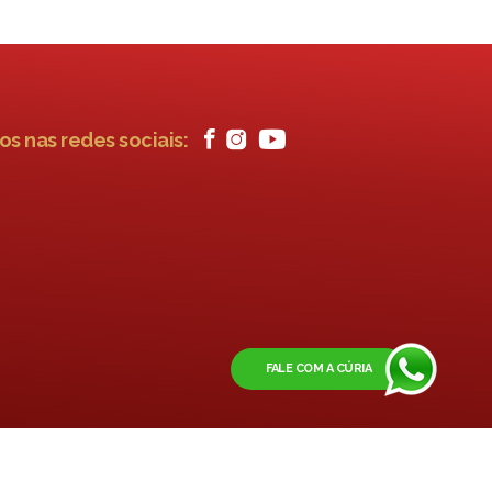
os nas redes sociais:
FALE COM A CÚRIA