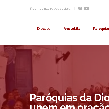
Siga-nos nas redes sociais:
Diocese
Ano Jubilar
Paróquia
Paróquias da Di
unem em oração