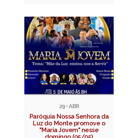
29 • ABR
Paróquia Nossa Senhora da
Luz do Monte promove o
"Maria Jovem" nesse
domingo (05/05)