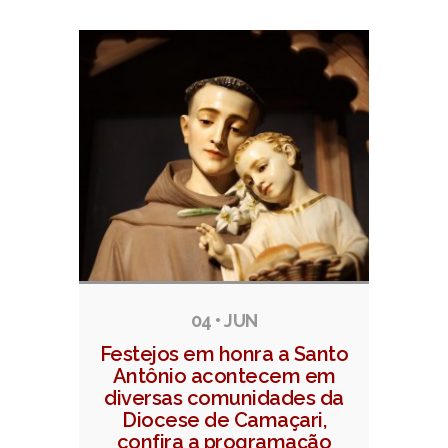
04 • JUN
Festejos em honra a Santo
Antônio acontecem em
diversas comunidades da
Diocese de Camaçari,
confira a programação