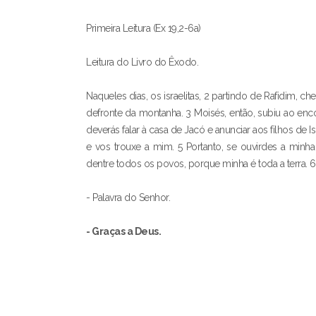
Primeira Leitura (Ex 19,2-6a)
Leitura do Livro do Êxodo.
Naqueles dias, os israelitas, 2 partindo de Rafidim, 
defronte da montanha. 3 Moisés, então, subiu ao en
deverás falar à casa de Jacó e anunciar aos filhos de I
e vos trouxe a mim. 5 Portanto, se ouvirdes a minh
dentre todos os povos, porque minha é toda a terra. 
- Palavra do Senhor.
- Graças a Deus.