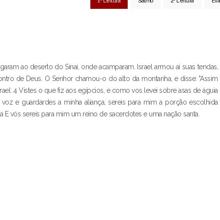
1ª Leitura
Salmo
2ª Leitura
Eva
chegaram ao deserto do Sinai, onde acamparam. Israel armou aí suas tendas,
contro de Deus. O Senhor chamou-o do alto da montanha, e disse: "Assim
srael: 4 Vistes o que fiz aos egípcios, e como vos levei sobre asas de águia
a voz e guardardes a minha aliança, sereis para mim a porção escolhida
6a E vós sereis para mim um reino de sacerdotes e uma nação santa.