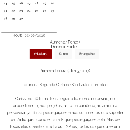
14
15
16
17
18
19
20
21
22
23
24
25
26
27
28
29
30
HOJE, 07/08/2026
Aumentar Fonte +
Diminuir Fonte -
1ª Leitura
Salmo
Evangelho
Primeira Leitura (2Tm 3,10-17)
Leitura da Segunda Carta de São Paulo a Timóteo.
Caríssimo, 10 tu me tens seguido fielmente no ensino, no
procedimento, nos projetos, na fé, na paciência, no amor, na
perseverança, 11 nas perseguições e nos sofrimentos que suportei
em Antioquia, lcônio e Listra. E que perseguições sofri! Mas de
todas elas o Senhor me livrou. 12 Aliás, todos os que quiserem