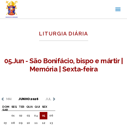
LITURGIA DIÁRIA
05.Jun - São Bonifácio, bispo e mártir |
Memória | Sexta-feira
MAI
JUNHO 2026
JUL
DOM
SEG
TER
QUA
QUI
SEX
SAB
01
02
03
04
05
06
07
08
09
10
11
12
13