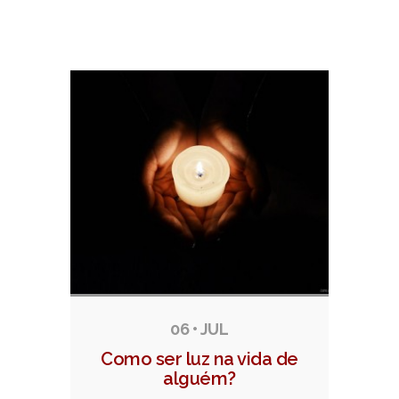
Mais artigos
06 • JUL
Como ser luz na vida de
alguém?